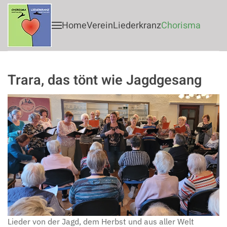
Home
Verein
Liederkranz
Chorisma
Zum Hauptinhalt springen
Trara, das tönt wie Jagdgesang
Lieder von der Jagd, dem Herbst und aus aller Welt