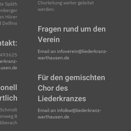
Chorleitung weiter geleitet
te Späth
werden.
enberger
an Hörer
d Delfino
Fragen rund um den
Verein
takt:
Email an infoverein@liederkranz-
3493625
warthausen.de
erkranz-
ausen.de
Für den gemischten
onell
Chor des
tlich
Liederkranzes
 Schmidt
Email an infolkw@liederkranz-
kenweg 8
warthausen.de
iberach