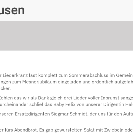
usen
er Liederkranz fast komplett zum Sommerabschluss im Gemein
Singen zum Mesnerjubiläum eingeladen und ordentlich aufgefah
ecker.
hlen das wir als Dank gleich drei Lieder voller Inbrunst sang
urcheinander schlief das Baby Felix von unserer Dirigentin Hel
seren Ersatzdirigenten Siegmar Schmidt, der uns für den Auftr
 fürs Abendbrot. Es gab gewurstelten Salat mit Zwiebeln oder