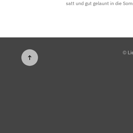
satt und gut gelaunt in die So
© Li