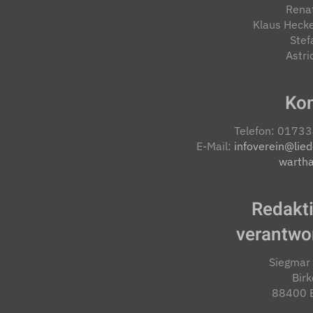
Rena
Klaus Heck
Stef
Astri
Kon
Telefon: 0173
E-Mail:
infoverein@lied
warth
Redakti
verantwor
Siegmar
Bir
88400 B