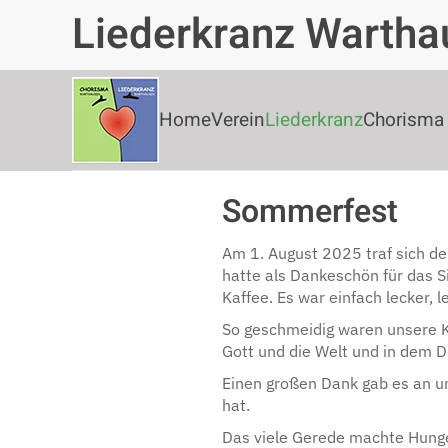
Liederkranz Wartha
Zum Hauptinhalt springen
Home
Verein
Liederkranz
Chorisma
Sommerfest
Am 1. August 2025 traf sich d
hatte als Dankeschön für das 
Kaffee. Es war einfach lecker, l
So geschmeidig waren unsere Ke
Gott und die Welt und in dem D
Einen großen Dank gab es an un
hat.
Das viele Gerede machte Hunger