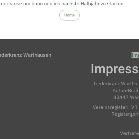
mmerpause um dann neu ins nächste Halbjahr zu starten.
Home
ederkranz Warthausen
Im
Impres
Liederkranz Warthau
Anton-Brai
88447 War
Vereinsregister: V
Registergeri
Vertrete