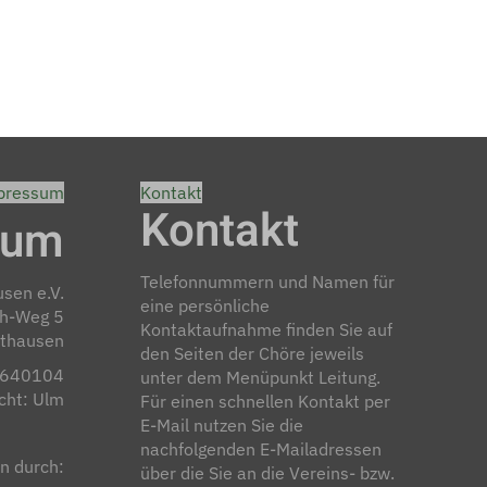
pressum
Kontakt
Kontakt
sum
Telefonnummern und Namen für
sen e.V.
eine persönliche
th-Weg 5
Kontaktaufnahme finden Sie auf
thausen
den Seiten der Chöre jeweils
R 640104
unter dem Menüpunkt Leitung.
cht: Ulm
Für einen schnellen Kontakt per
E-Mail nutzen Sie die
nachfolgenden E-Mailadressen
n durch:
über die Sie an die Vereins- bzw.