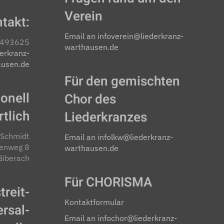
Verein
takt:
Email an infoverein@liederkranz-
3493625
warthausen.de
erkranz-
ausen.de
Für den gemischten
onell
Chor des
tlich
Liederkranzes
 Schmidt
Email an infolkw@liederkranz-
kenweg 8
warthausen.de
iberach
Für CHORISMA
treit­
Kontaktformular
rsal­
Email an infochor@liederkranz-