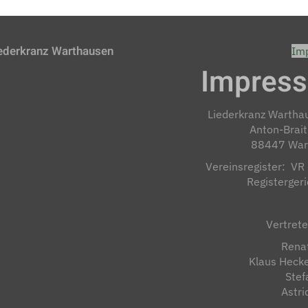
ederkranz Warthausen
Im
Impres
Liederkranz Warthau
Anton-Brai
88447 War
Vereinsregister: V
Registergeri
Vertrete
Rena
Klaus Heck
Stef
Astri