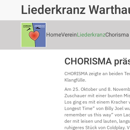
Liederkranz Wartha
Zum Hauptinhalt springen
Home
Verein
Liederkranz
Chorisma
CHORISMA präs
CHORISMA zeigte an beiden Term
Klangfülle.
Am 25. Oktober und 8. Novemb
Zuschauer mit einer bunten M
Los ging es mit einem Kracher v
Longest Time“ von Billy Joel w
remember us this way“ von Lad
der mit leisen und lauten, lan
ruhigeres Stück von Coldplay. 