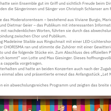
hatte sein Ensemble gut im Griff und sichtlich Freude beim Di
rden die Sängerinnen und Sänger von Christoph Schlanser am
e das Moderatorenteam – bestehend aus Viviane Burgio, Mar
 und Dietmar Geier – das Publikum mit interessanten Informat
ch mit nachdenklichen Worten, führten sie durch das abwechs
bindung zwischen Chor und Publikum.
 Madeleine Staible aus Ringschnait mit einer LED-Lichtershow
er CHORISMA ran und stimmte die Zuhörer mit einer Gewitterin
to und die folgende Stücke ein. Zum Abschluss des offizielle
h kommt“ von Lotte und Max Giesinger. Dieses hoffnungsvolle
 a cappella vorgetragen.
unterhalten und hatte an beiden Konzerten auch nach der Zug
ch einmal alles und präsentierte erneut das Anfangsstück „Let 
n ein abwechslungsreiches Programm und zeigten das breite