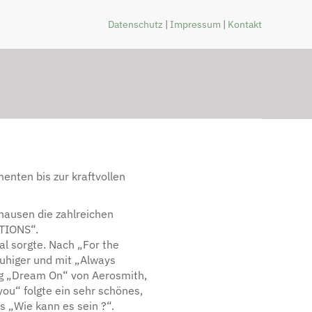
Datenschutz
|
Impressum
|
Kontakt
enten bis zur kraftvollen
ausen die zahlreichen
TIONS“.
al sorgte. Nach „For the
ruhiger und mit „Always
ng „Dream On“ von Aerosmith,
ou“ folgte ein sehr schönes,
s „Wie kann es sein ?“.