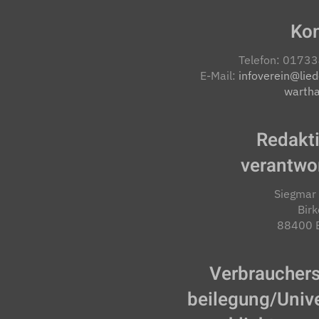
Kon
Telefon: 0173
E-Mail:
infoverein@lied
warth
Redakti
verantwor
Siegmar
Bir
88400 B
Verbraucher­s
beilegung/Unive