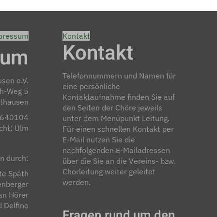
pressum
Kontakt
Kontakt
sum
Telefonnummern und Namen für
sen e.V.
eine persönliche
th-Weg 5
Kontaktaufnahme finden Sie auf
thausen
den Seiten der Chöre jeweils
R 640104
unter dem Menüpunkt Leitung.
cht: Ulm
Für einen schnellen Kontakt per
E-Mail nutzen Sie die
nachfolgenden E-Mailadressen
n durch:
über die Sie an die Vereins- bzw.
Chorleitung weiter geleitet
te Späth
werden.
enberger
an Hörer
d Delfino
Fragen rund um den