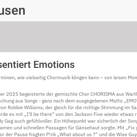
usen
entiert Emotions
inen, wie vielseitig Chormusik klingen kann – von leisen Mom
er 2025 begeisterte der gemischte Chor CHORISMA aus Warth
ischung aus Songs - ganz nach dem ausgegebenen Motto „EMO
on Robbie Williams, der gleich für die richtige Stimmung im Sa
urde es mit „I’ll be there“ von den Jackson Five wieder etwas 
y Gag auch gefühlvoller. Ein Höhepunkt war sicherlich der So
gsamen und schnellen Passagen für Gänsehaut sorgte. Mit „Fix y
Vor der Pause fragten P!nk „What about us ?“ und die Wise Guy