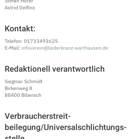
Stefan Hörer
Astrid Delfino
Kontakt:
Telefon: 01733493625
E-Mail:
infoverein@liederkranz-warthausen.de
Redaktionell verantwortlich
Siegmar Schmidt
Birkenweg 8
88400 Biberach
Verbraucher­streit­
beilegung/Universal­schlichtungs­
stelle