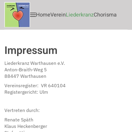
Home
Verein
Liederkranz
Chorisma
Zum Hauptinhalt springen
Impressum
Liederkranz Warthausen e.V.
Anton-Braith-Weg 5
88447 Warthausen
Vereinsregister: VR 640104
Registergericht: Ulm
Vertreten durch:
Renate Späth
Klaus Heckenberger